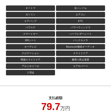
オートマ
右ハンドル
ガソリン
エアコン
エアバッグ
ETC
パワステ
パワーウィンドウ
スマートキー
ハーフレザーシート
3列シート
バックカメラ
カーテレビ
Bluetooth接続オーディオ
ナビゲーション
スライドドア
両側スライドドア
横滑り防止装置
アルミホイール
エアロパーツ
リ済込
支払総額
79.7
万円