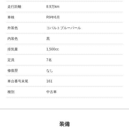
走行距離
8.9万km
車検
R9年6月
外装色
コバルトブルーパール
内装色
黒
排気量
1,500cc
定員
7名
修復歴
なし
車台番号末尾
161
種別
中古車
装備