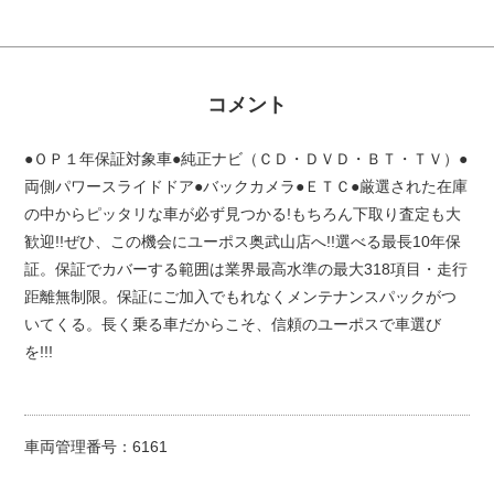
コメント
●ＯＰ１年保証対象車●純正ナビ（ＣＤ・ＤＶＤ・ＢＴ・ＴＶ）●
両側パワースライドドア●バックカメラ●ＥＴＣ●厳選された在庫
の中からピッタリな車が必ず見つかる!もちろん下取り査定も大
歓迎!!ぜひ、この機会にユーポス奥武山店へ!!選べる最長10年保
証。保証でカバーする範囲は業界最高水準の最大318項目・走行
距離無制限。保証にご加入でもれなくメンテナンスパックがつ
いてくる。長く乗る車だからこそ、信頼のユーポスで車選び
を!!!
車両管理番号：6161