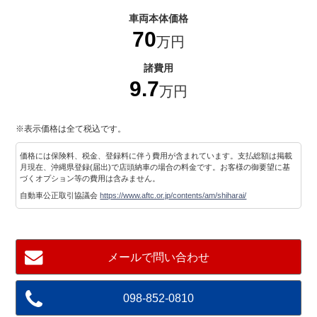
車両本体価格
70
万円
諸費用
9.7
万円
※表示価格は全て税込です。
価格には保険料、税金、登録料に伴う費用が含まれています。支払総額は掲載
月現在、沖縄県登録(届出)で店頭納車の場合の料金です。お客様の御要望に基
づくオプション等の費用は含みません。
自動車公正取引協議会
https://www.aftc.or.jp/contents/am/shiharai/
メールで問い合わせ
098-852-0810