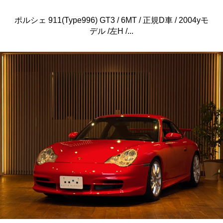
ポルシェ 911(Type996) GT3 / 6MT / 正規D車 / 2004yモ
デル /左H /...