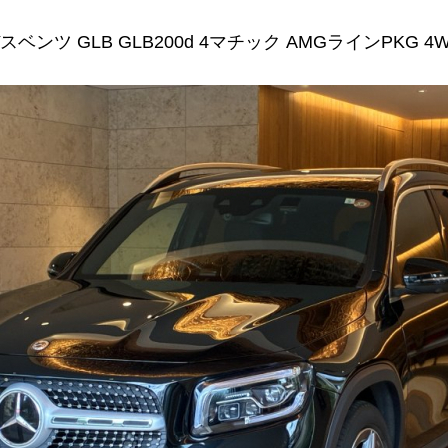
ベンツ GLB GLB200d 4マチック AMGラインPKG 4WD