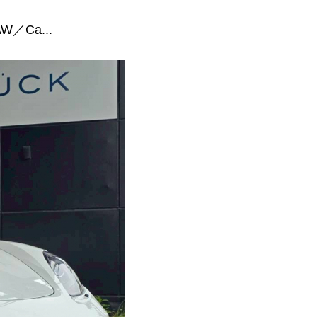
W／Ca...