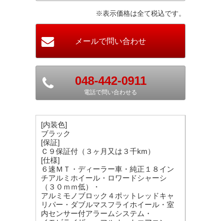
※表示価格は全て税込です。
048-442-0911
電話で問い合わせる
[内装色]
ブラック
[保証]
Ｃ９保証付（３ヶ月又は３千km）
[仕様]
６速ＭＴ・ディーラー車・純正１８イン
チアルミホイール・ロワードシャーシ
（３０ｍｍ低）・
アルミモノブロック４ポットレッドキャ
リパー・ダブルマスフライホイール・室
内センサー付アラームシステム・