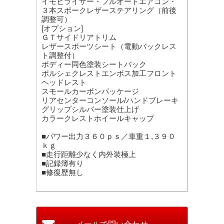
イモビライザー・フルオートエアコン・
３本スポークレザーステアリング（前後
調整可）
[オプション]
ＧＴサイドリアトリム
レザースポーツシート（電動バックレス
ト調整付）
ボディー同色塗装シートバック
ポルシェクレストエンボス加工フロント
ヘッドレスト
スモールカーボンパッケージ
リアセンターコンソール/ハンドブレーキ
グリップシルバー塗装仕上げ
カラークレストホイールキャップ
■パワー出力３６０ｐｓ／車重１,３９０
ｋｇ
■走行距離少なく内外装極上
■記録簿有り
■修復歴無し