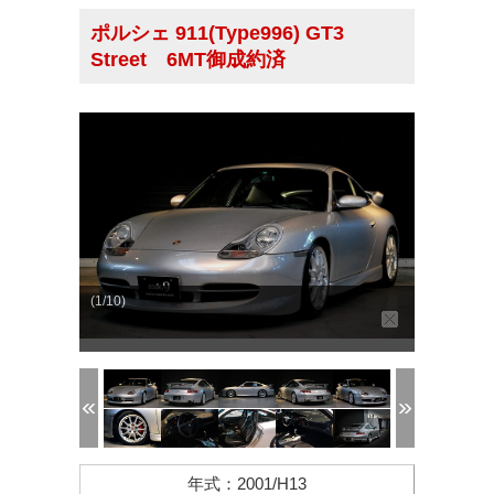
ポルシェ 911(Type996) GT3
Street 6MT御成約済
(1/10)
年式
：
2001/H13