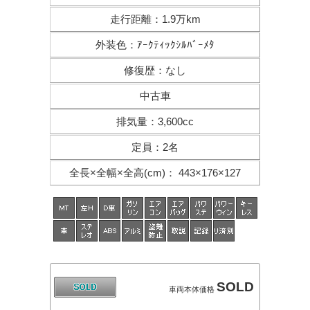
走行距離
：
1.9万km
外装色
：
ｱｰｸﾃｨｯｸｼﾙﾊﾞｰﾒﾀ
修復歴
：
なし
中古車
排気量
：
3,600cc
定員
：
2名
全長×全幅×
全高(cm)
：
443×176×127
SOLD
車両本体価格