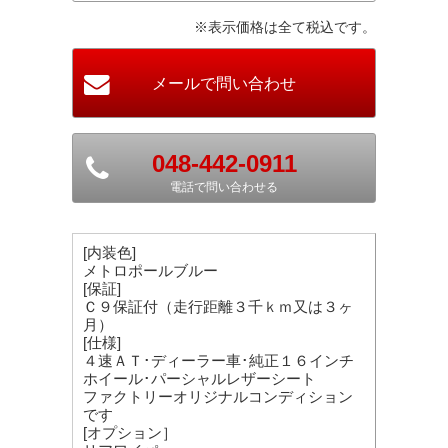
※表示価格は全て税込です。
048-442-0911
電話で問い合わせる
[内装色]
メトロポールブルー
[保証]
Ｃ９保証付（走行距離３千ｋｍ又は３ヶ
月）
[仕様]
４速ＡＴ･ディーラー車･純正１６インチ
ホイール･パーシャルレザーシート
ファクトリーオリジナルコンディション
です
[オプション］