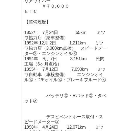
リアワイパー
￥７０,０００
ＥＴＣ
【整備履歴】
1992年 7月24日 55km ミツ
ワ協力店（納車整備）
1992年 12月 2日 1,211km ミツ
ワ協力店（3,000km点検） スピードメー
ターⓍ・エンジンオイルⓍ
1994年 9月 7日 3,151km 民間
工場（6ヶ月点検）
1995年 7月12日 7,090km ミツ
ワ自動車（車検整備） エンジンオイ
ルⓍ・D/FオイルⓍ・ブレーキフルードⓍ
バッテリⓍ・RパッドⓍ・タペ
ットⒶ
デスビベントホース取付・ス
ピードメーターⓍ
1998年 4月24日 12,071km ミツ