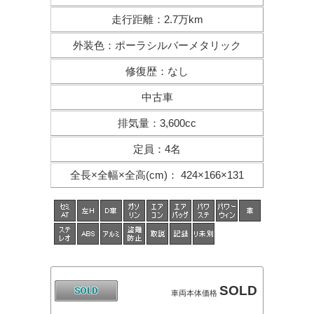
走行距離
：
2.7万km
外装色
：
ポーラシルバーメタリック
修復歴
：
なし
中古車
排気量
：
3,600cc
定員
：
4名
全長×全幅×
全高(cm)
：
424×166×131
SOLD
車両本体価格