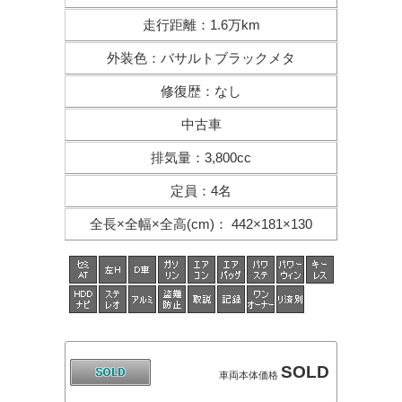
走行距離
：
1.6万km
外装色
：
バサルトブラックメタ
修復歴
：
なし
中古車
排気量
：
3,800cc
定員
：
4名
全長×全幅×
全高(cm)
：
442×181×130
SOLD
車両本体価格