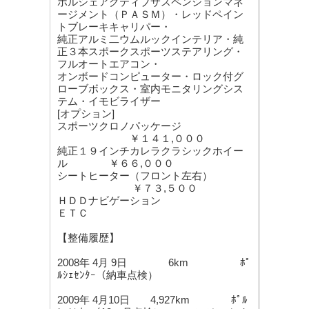
ポルシェアクティブサスペンションマネ
ージメント（ＰＡＳＭ）・レッドペイン
トブレーキキャリパー・
純正アルミ二ウムルックインテリア・純
正３本スポークスポーツステアリング・
フルオートエアコン・
オンボードコンピューター・ロック付グ
ローブボックス・室内モニタリングシス
テム・イモビライザー
[オプション]
スポーツクロノパッケージ
￥１４１,０００
純正１９インチカレラクラシックホイー
ル ￥６６,０００
シートヒーター（フロント左右）
￥７３,５００
ＨＤＤナビゲーション
ＥＴＣ
【整備履歴】
2008年 4月 9日 6km ﾎﾟ
ﾙｼｪｾﾝﾀｰ（納車点検）
2009年 4月10日 4,927km ﾎﾟﾙ