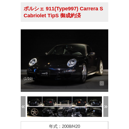
ポルシェ 911(Type997) Carrera S
Cabriolet TipS 御成約済
(1/10)
年式
：
2008/H20