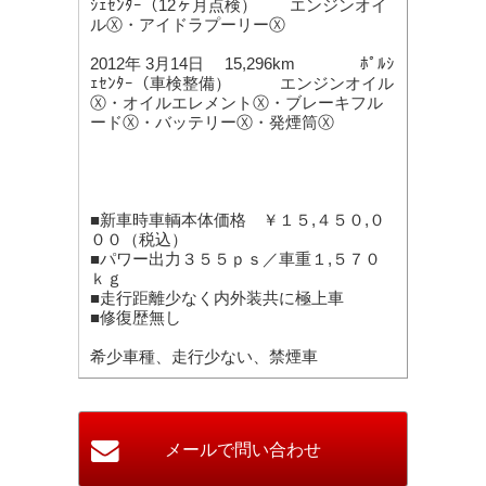
ｼｪｾﾝﾀｰ（12ヶ月点検） エンジンオイ
ルⓍ・アイドラプーリーⓍ
2012年 3月14日 15,296km ﾎﾟﾙｼ
ｪｾﾝﾀｰ（車検整備） エンジンオイル
Ⓧ・オイルエレメントⓍ・ブレーキフル
ードⓍ・バッテリーⓍ・発煙筒Ⓧ
■新車時車輌本体価格 ￥１５,４５０,０
００（税込）
■パワー出力３５５ｐｓ／車重１,５７０
ｋｇ
■走行距離少なく内外装共に極上車
■修復歴無し
希少車種、走行少ない、禁煙車