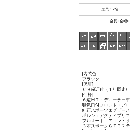
定員
：
2名
全長×全幅×
[内装色]
ブラック
[保証]
Ｃ９保証付（１年間走行
[仕様]
６速ＭＴ・ディーラー車
吸気口付フロントエプロ
純正スポーツエグゾース
ポルシェアクティブサス
フルオートエアコン・オ
３本スポークＧＴ３ステ