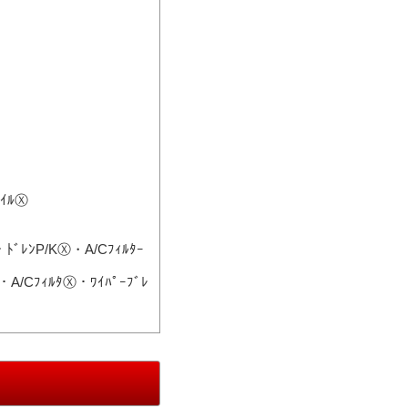
ｲﾙⓍ
ﾚﾝP/KⓍ・A/Cﾌｨﾙﾀｰ
/CﾌｨﾙﾀⓍ・ﾜｲﾊﾟｰﾌﾞﾚ