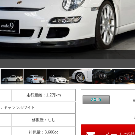
走行距離
：
1.2万km
：
キャララホワイト
修復歴
：
なし
排気量
：
3,600cc