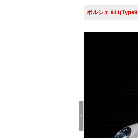
ポルシェ 911(Type9
<