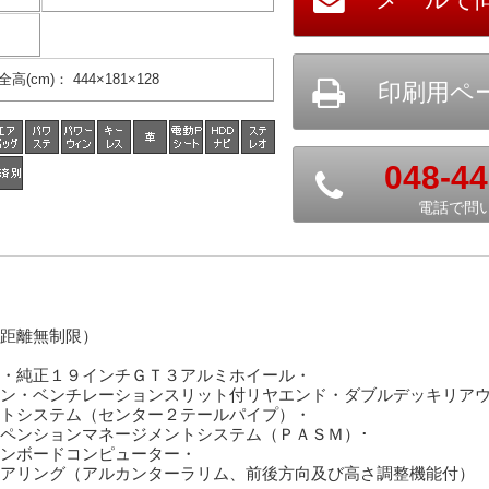
全高(cm)
：
444×181×128
048-44
電話で問
距離無制限）
・純正１９インチＧＴ３アルミホイール・
ン・ベンチレーションスリット付リヤエンド・ダブルデッキリア
トシステム（センター２テールパイプ）・
ペンションマネージメントシステム（ＰＡＳＭ）･
ンボードコンピューター・
アリング（アルカンターラリム、前後方向及び高さ調整機能付）