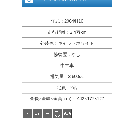
年式
：
2004/H16
走行距離
：
2.4万km
外装色
：
キャララホワイト
修復歴
：
なし
中古車
排気量
：
3,600cc
定員
：
2名
全長×全幅×
全高(cm)
：
443×177×127