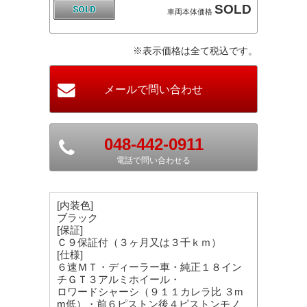
SOLD
車両本体価格
※表示価格は全て税込です。
048-442-0911
電話で問い合わせる
[内装色]
ブラック
[保証]
Ｃ９保証付（３ヶ月又は３千ｋｍ）
[仕様]
６速ＭＴ・ディーラー車・純正１８イン
チＧＴ３アルミホイール・
ロワードシャーシ（９１１カレラ比 ３m
m低）・前６ピストン後４ピストンモノ