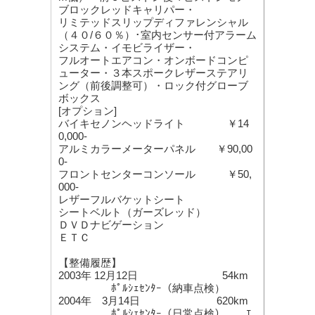
ブロックレッドキャリパー・
リミテッドスリップディファレンシャル
（４０/６０％）･室内センサー付アラーム
システム・イモビライザー・
フルオートエアコン・オンボードコンピ
ューター・３本スポークレザーステアリ
ング（前後調整可）・ロック付グローブ
ボックス
[オプション]
バイキセノンヘッドライト ￥14
0,000-
アルミカラーメーターパネル ￥90,00
0-
フロントセンターコンソール ￥50,
000-
レザーフルバケットシート
シートベルト（ガーズレッド）
ＤＶＤナビゲーション
ＥＴＣ
【整備履歴】
2003年 12月12日 54km
ﾎﾟﾙｼｪｾﾝﾀｰ（納車点検）
2004年 3月14日 620km
ﾎﾟﾙｼｪｾﾝﾀｰ（日常点検） ｴ