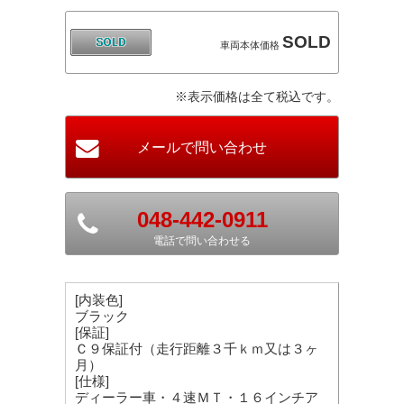
SOLD
車両本体価格
※表示価格は全て税込です。
048-442-0911
電話で問い合わせる
[内装色]
ブラック
[保証]
Ｃ９保証付（走行距離３千ｋｍ又は３ヶ
月）
[仕様]
ディーラー車・４速ＭＴ・１６インチア