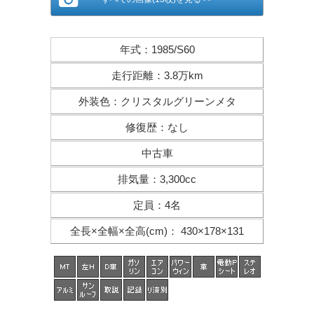
年式
：
1985/S60
走行距離
：
3.8万km
外装色
：
クリスタルグリーンメタ
修復歴
：
なし
中古車
排気量
：
3,300cc
定員
：
4名
全長×全幅×
全高(cm)
：
430×178×131