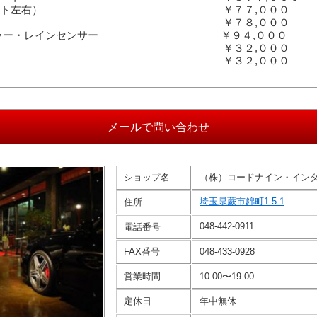
ー（フロント左右） ￥７７,０００
ントロール ￥７８,０００
ドアミラー・レインセンサー ￥９４,０００
ットレスト ￥３２,０００
ット ￥３２,０００
ショップ名
（株）コードナイン・イン
埼玉県蕨市錦町1-5-1
住所
048-442-0911
電話番号
FAX番号
048-433-0928
営業時間
10:00〜19:00
定休日
年中無休