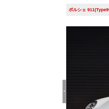
ポルシェ 911(Type99
<