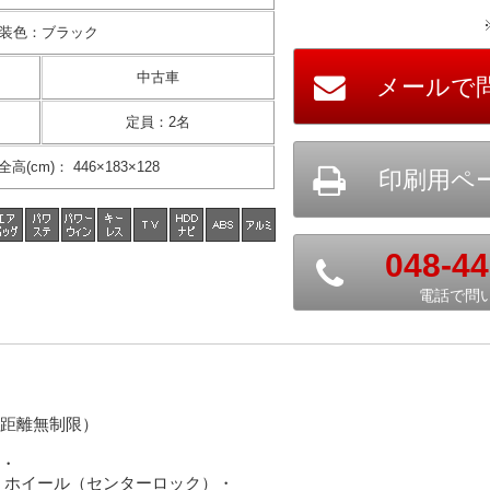
装色
：
ブラック
中古車
定員
：
2名
全高(cm)
：
446×183×128
048-44
電話で問
距離無制限）
・
Ⅱホイール（センターロック）・