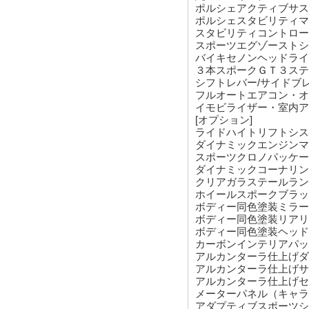
ポルシェアクティブサス
ポルシェスタビリティマ
スタビリティコントロー
スポーツエグゾーストシ
バイキセノンヘッドライ
３本スポークＧＴ３ステ
シフトレバー/サイドブ
フルオートエアコン・オ
イモビライザー・室内ア
[オプ
ライドハイト
ダイナミック
スポーツク
ダイナミック
クリアガラ
ホイールスポ
ボディー同色塗
ボディー同色塗
ボディー同色塗装
カーボンイン
アルカンターラ仕上
アルカンター
アルカンターラ仕上げ
メーターパネル
アダプティブ