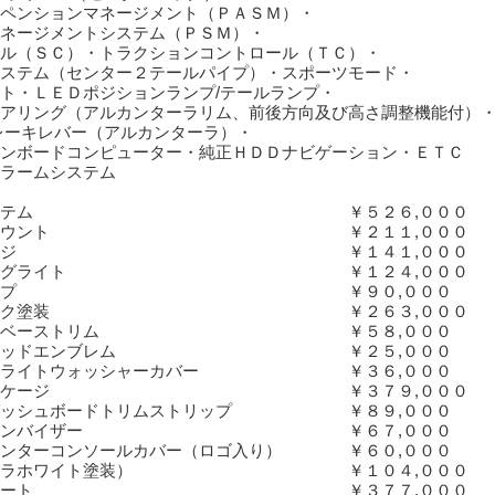
ペンションマネージメント（ＰＡＳＭ）・
ネージメントシステム（ＰＳＭ）・
ル（ＳＣ）・トラクションコントロール（ＴＣ）・
ステム（センター２テールパイプ）・スポーツモード・
ト・ＬＥＤポジションランプ/テールランプ・
アリング（アルカンターラリム、前後方向及び高さ調整機能付）
レーキレバー（アルカンターラ）・
ンボードコンピューター・純正ＨＤＤナビゲーション・ＥＴＣ
ラームシステム
ション]
リフトシステム ￥５２６,０００
エンジンマウント ￥２１１,０００
ロノパッケージ ￥１４１,０００
コーナリングライト ￥１２４,０００
ステールランプ ￥９０,０００
ークブラック塗装 ￥２６３,０００
装ミラーベーストリム ￥５８,０００
装リアリッドエンブレム ￥２５,０００
ヘッドライトウォッシャーカバー ￥３６,０００
テリアパッケージ ￥３７９,０００
げダッシュボードトリムストリップ ￥８９,０００
ラ仕上げサンバイザー ￥６７,０００
センターコンソールカバー（ロゴ入り） ￥６０,０００
（キャララホワイト塗装） ￥１０４,０００
スポーツシート ￥３７７,０００