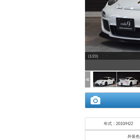
(1/20)
年式
：
2010/H22
外装色