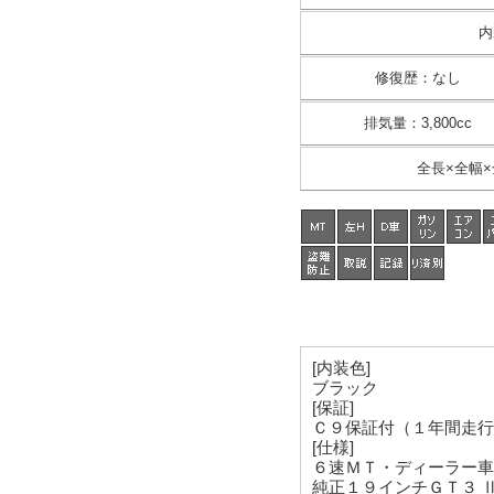
内
修復歴
：
なし
排気量
：
3,800cc
全長×全幅×
[内装色]
ブラック
[保証]
Ｃ９保証付（１年間走行
[仕様]
６速ＭＴ・ディーラー車
純正１９インチＧＴ３ 