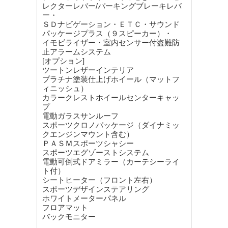
レクターレバー/パーキングブレーキレバ
ー・
ＳＤナビゲーション・ＥＴＣ・サウンド
パッケージプラス（９スピーカー）・
イモビライザー・室内センサー付盗難防
止アラームシステム
[オプション]
ツートンレザーインテリア
プラチナ塗装仕上げホイール（マットフ
ィニッシュ）
カラークレストホイールセンターキャッ
プ
電動ガラスサンルーフ
スポーツクロノパッケージ（ダイナミッ
クエンジンマウント含む）
ＰＡＳＭスポーツシャシー
スポーツエグゾーストシステム
電動可倒式ドアミラー（カーテシーライ
ト付）
シートヒーター（フロント左右）
スポーツデザインステアリング
ホワイトメーターパネル
フロアマット
バックモニター