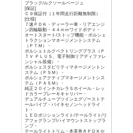
ブラック/ルクソールベージュ
[保証]
Ｃ９保証付（１年間走行距離無制限）
[仕様]
７速ＰＤＫ・ディーラー車・リアエンジ
ン四輪駆動・４４ｍｍワイドボディ・
オートスタート/ストップ機能・ポルシェ
トラクションマネージメントシステム
（ＰＴＭ）・
ポルシェトルクベクトリングプラス（Ｐ
ＴＶ ＰＬＵＳ、電子制御リアディファレ
ンシャル装備）・
ポルシェスタビリティマネージメントシ
ステム（ＰＳＭ）・
ポルシェアクティブマネージメントシス
テム（ＰＡＳＭ）・
純正２０インチカレラＳホイール・レッ
ドカラーブレーキキャリパー・
デュアルチューブツインエグゾーストテ
ールパイプ・バイキセノンヘッドライ
ト・
ＬＥＤポジションライト/テールライト/リ
アフォグランプ/ハイマウントストップラ
ンプ・
テールライトトリム・本革巻きＰＤＫセ