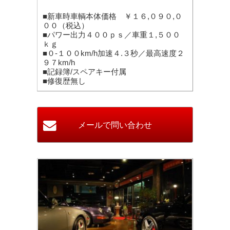
■新車時車輌本体価格 ￥１６,０９０,０
００（税込）
■パワー出力４００ｐｓ／車重１,５００
ｋｇ
■０-１００km/h加速４.３秒／最高速度２
９７km/h
■記録簿/スペアキー付属
■修復歴無し