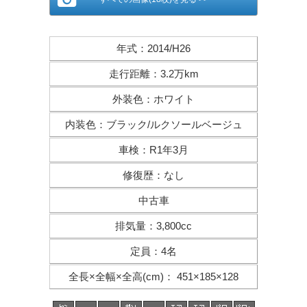
年式
：
2014/H26
走行距離
：
3.2万km
外装色
：
ホワイト
内装色
：
ブラック/ルクソールベージュ
車検
：
R1年3月
修復歴
：
なし
中古車
排気量
：
3,800cc
定員
：
4名
全長×全幅×
全高(cm)
：
451×185×128