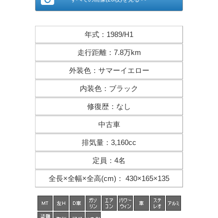
年式
：
1989/H1
走行距離
：
7.8万km
外装色
：
サマーイエロー
内装色
：
ブラック
修復歴
：
なし
中古車
排気量
：
3,160cc
定員
：
4名
全長×全幅×
全高(cm)
：
430×165×135