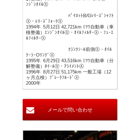
ﾝｼﾞﾝｵｲﾙⓍ
ﾊﾟｲﾛｯﾄB/Gﾚﾘｰｽﾞｼｬﾌﾄ
Ⓧ・ﾚﾘｰｽﾞﾌｫｰｸⓍ
1994年 5月12日 42,721km ﾐﾂﾜ自動車（車
検整備）ｴﾝｼﾞﾝｵｲﾙⓍ・ｵｲﾙﾌｨﾙﾀｰⓍ・ﾌｭｰｴ
ﾙﾌｨﾙﾀｰⓍ
ｸﾗﾝｸｼｰﾙ前側Ⓧ・ｵｲﾙ
ｸｰﾗｰOﾘﾝｸﾞⓍ
1995年 6月29日 43,516km ﾐﾂﾜ自動車（分
解整備）ﾎｲｰﾙⓍ・ｱﾗｲﾒﾝﾄⒶ
1996年 8月27日 51,175km 一般工場（12
ヶ月点検）ﾌﾞﾚｰｸﾌﾙｰﾄﾞⓍ
2000年