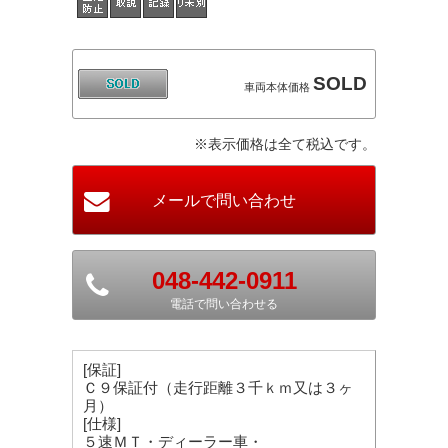
SOLD
車両本体価格
※表示価格は全て税込です。
048-442-0911
電話で問い合わせる
[保証]
Ｃ９保証付（走行距離３千ｋｍ又は３ヶ
月）
[仕様]
５速ＭＴ・ディーラー車・