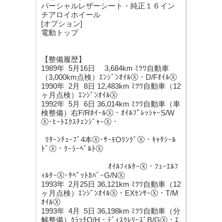
パーシャルレザーシート・純正１６イン
チアロイホイール
[オプション]
電動トップ
【整備履歴】
1989年 5月16日 3,684km ﾐﾂﾜ自動車
（3,000km点検）ｴﾝｼﾞﾝｵｲﾙⓍ・D/FｵｲﾙⓍ
1990年 2月 8日 12,483km ﾐﾂﾜ自動車（12
ヶ月点検）ｴﾝｼﾞﾝｵｲﾙⓍ
1992年 5月 6日 36,014km ﾐﾂﾜ自動車（車
検整備）右F/RﾎｲｰﾙⓍ・ｵｲﾙﾌﾟﾚｯｼｬｰS/W
Ⓧ･ﾋｰﾄｴｸｽﾁｪﾝｼﾞｬｰⓍ・
ﾘﾀｰﾝﾁｭｰﾌﾞ4本Ⓧ･ｻｰﾓOﾘﾝｸﾞⓍ・ｷｬﾀｼｰﾙ
ﾄﾞⓍ・ｸｰﾗｰﾍﾞﾙﾄⓍ
ｵｲﾙﾌｨﾙﾀｰⓍ・ﾌｭｰｴﾙﾌ
ｨﾙﾀｰⓍ･ﾀﾍﾟｯﾄｶﾊﾞｰG/NⓍ
1993年 2月25日 36,121km ﾐﾂﾜ自動車（12
ヶ月点検）ｴﾝｼﾞﾝｵｲﾙⓍ・EXｾﾝｻｰⓍ・T/M
ｵｲﾙⓍ
1993年 4月 5日 36,198km ﾐﾂﾜ自動車（分
解整備）ｸﾗｯﾁO/H・ﾃﾞｨｽｸﾚﾘｰｽﾞB/GⓍ・ｴ