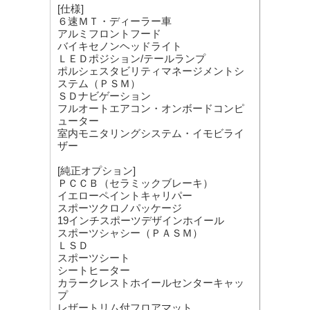
[仕様]
６速ＭＴ・ディーラー車
アルミフロントフード
バイキセノンヘッドライト
ＬＥＤポジション/テールランプ
ポルシェスタビリティマネージメントシ
ステム（ＰＳＭ）
ＳＤナビゲーション
フルオートエアコン・オンボードコンピ
ューター
室内モニタリングシステム・イモビライ
ザー
[純正オプション]
ＰＣＣＢ（セラミックブレーキ）
イエローペイントキャリパー
スポーツクロノパッケージ
19インチスポーツデザインホイール
スポーツシャシー（ＰＡＳＭ）
ＬＳＤ
スポーツシート
シートヒーター
カラークレストホイールセンターキャッ
プ
レザートリム付フロアマット