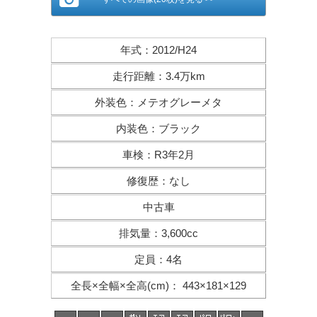
年式
：
2012/H24
走行距離
：
3.4万km
外装色
：
メテオグレーメタ
内装色
：
ブラック
車検
：
R3年2月
修復歴
：
なし
中古車
排気量
：
3,600cc
定員
：
4名
全長×全幅×
全高(cm)
：
443×181×129