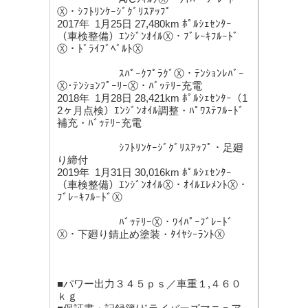
Ⓧ・ｼﾌﾄﾘﾝｹｰｼﾞｸﾞﾘｽｱｯﾌﾟ
2017年 1月25日 27,480km ﾎﾟﾙｼｪｾﾝﾀｰ
（車検整備）ｴﾝｼﾞﾝｵｲﾙⓍ・ﾌﾞﾚｰｷﾌﾙｰﾄﾞ
Ⓧ・ﾄﾞﾗｲﾌﾞﾍﾞﾙﾄⓍ
ｽﾊﾟｰｸﾌﾟﾗｸﾞⓍ・ﾃﾝｼｮﾝﾚﾊﾞｰ
Ⓧ･ﾃﾝｼｮﾝﾌﾟｰﾘｰⓍ・ﾊﾞｯﾃﾘｰ充電
2018年 1月28日 28,421km ﾎﾟﾙｼｪｾﾝﾀｰ（1
2ヶ月点検）ｴﾝｼﾞﾝｵｲﾙ調整・ﾊﾟﾜｽﾃﾌﾙｰﾄﾞ
補充・ﾊﾞｯﾃﾘｰ充電
ｼﾌﾄﾘﾝｹｰｼﾞｸﾞﾘｽｱｯﾌﾟ・足廻
り締付
2019年 1月31日 30,016km ﾎﾟﾙｼｪｾﾝﾀｰ
（車検整備）ｴﾝｼﾞﾝｵｲﾙⓍ・ｵｲﾙｴﾚﾒﾝﾄⓍ・
ﾌﾞﾚｰｷﾌﾙｰﾄﾞⓍ
ﾊﾞｯﾃﾘｰⓍ・ﾜｲﾊﾟｰﾌﾞﾚｰﾄﾞ
Ⓧ・下廻り錆止め塗装・ﾀｲﾔｼｰﾗﾝﾄⓍ
■パワー出力３４５ｐｓ／車重１,４６０
ｋｇ