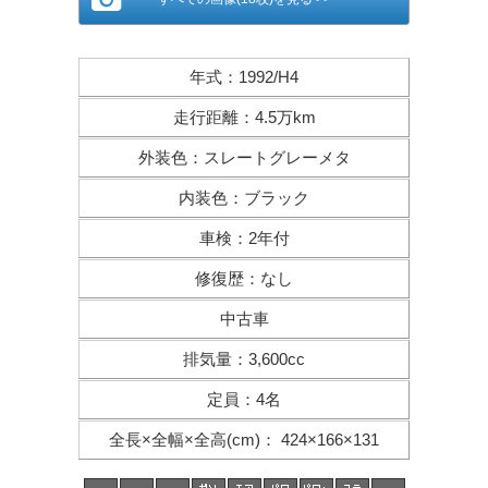
年式
：
1992/H4
走行距離
：
4.5万km
外装色
：
スレートグレーメタ
内装色
：
ブラック
車検
：
2年付
修復歴
：
なし
中古車
排気量
：
3,600cc
定員
：
4名
全長×全幅×
全高(cm)
：
424×166×131