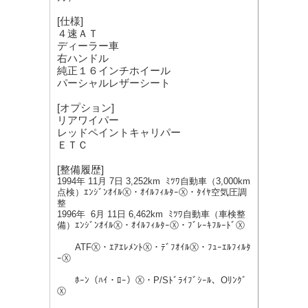
[仕様]
４速ＡＴ
ディーラー車
右ハンドル
純正１６インチホイール
パーシャルレザーシート
[オプション]
リアワイパー
レッドペイントキャリパー
ＥＴＣ
[整備履歴]
1994
年
11
月
7
日
3,252km
ﾐﾂﾜ自動車（
3,000km
点検）ｴﾝｼﾞﾝｵｲﾙ
Ⓧ・ｵｲﾙﾌｨﾙﾀｰⓍ・ﾀｲﾔ空気圧調
整
1996
年
6
月
11
日
6,462km
ﾐﾂﾜ自動車（車検整
備）ｴﾝｼﾞﾝｵｲﾙ
Ⓧ・ｵｲﾙﾌｨﾙﾀｰⓍ・ﾌﾞﾚｰｷﾌﾙｰﾄﾞⓍ
ATF
Ⓧ・ｴｱｴﾚﾒﾝﾄⓍ・ﾃﾞﾌｵｲﾙⓍ・ﾌｭｰｴﾙﾌｨﾙﾀ
ｰⓍ
ﾎｰﾝ（ﾊｲ・ﾛｰ）Ⓧ・P/Sﾄﾞﾗｲﾌﾞｼｰﾙ、Oﾘﾝｸﾞ
Ⓧ