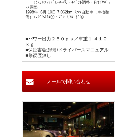
ﾐｸｽﾁｬﾌﾗｯﾌﾟﾓｰﾀｰⓍ・ﾀﾍﾟｯﾄ調整・Frﾀｲﾔﾊﾞﾗ
ﾝｽ調整
1998
年
6
月
10
日
7,062km
ﾐﾂﾜ自動車（車検整
備）ｴﾝｼﾞﾝｵｲﾙ
Ⓧ
・ﾌﾞﾚｰｷﾌﾙｰﾄﾞ
Ⓧ
■パワー出力２５０ｐｓ／車重１,４１０
ｋｇ
■保証書/記録簿/ドライバーズマニュアル
■修復歴無し