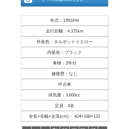
年式
：
1992/H4
走行距離
：
4.3万km
外装色
：
タルボットイエロー
内装色
：
ブラック
車検
：
2年付
修復歴
：
なし
中古車
排気量
：
3,600cc
定員
：
4名
全長×全幅×
全高(cm)
：
424×166×131