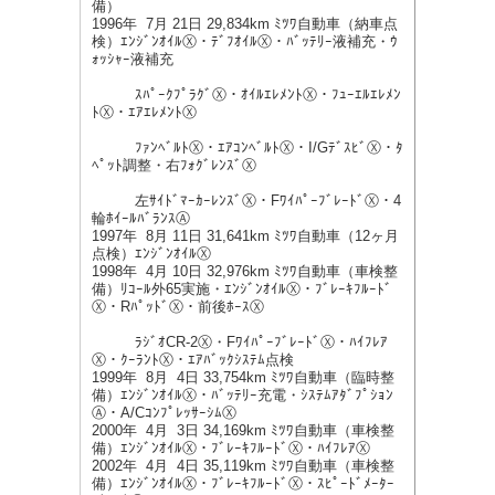
備）
1996年 7月 21日 29,834km ﾐﾂﾜ自動車（納車点
検）ｴﾝｼﾞﾝｵｲﾙⓍ・ﾃﾞﾌｵｲﾙⓍ・ﾊﾞｯﾃﾘｰ液補充・ｳ
ｫｯｼｬｰ液補充
ｽﾊﾟｰｸﾌﾟﾗｸﾞⓍ・ｵｲﾙｴﾚﾒﾝﾄⓍ・ﾌｭｰｴﾙｴﾚﾒﾝ
ﾄⓍ・ｴｱｴﾚﾒﾝﾄⓍ
ﾌｧﾝﾍﾞﾙﾄⓍ・ｴｱｺﾝﾍﾞﾙﾄⓍ・I/GﾃﾞｽﾋﾞⓍ・ﾀ
ﾍﾟｯﾄ調整・右ﾌｫｸﾞﾚﾝｽﾞⓍ
左ｻｲﾄﾞﾏｰｶｰﾚﾝｽﾞⓍ・FﾜｲﾊﾟｰﾌﾞﾚｰﾄﾞⓍ・4
輪ﾎｲｰﾙﾊﾞﾗﾝｽⒶ
1997年 8月 11日 31,641km ﾐﾂﾜ自動車（12ヶ月
点検）ｴﾝｼﾞﾝｵｲﾙⓍ
1998年 4月 10日 32,976km ﾐﾂﾜ自動車（車検整
備）ﾘｺｰﾙ外65実施・ｴﾝｼﾞﾝｵｲﾙⓍ・ﾌﾞﾚｰｷﾌﾙｰﾄﾞ
Ⓧ・RﾊﾟｯﾄﾞⓍ・前後ﾎｰｽⓍ
ﾗｼﾞｵCR-2Ⓧ・FﾜｲﾊﾟｰﾌﾞﾚｰﾄﾞⓍ・ﾊｲﾌﾚｱ
Ⓧ・ｸｰﾗﾝﾄⓍ・ｴｱﾊﾞｯｸｼｽﾃﾑ点検
1999年 8月 4日 33,754km ﾐﾂﾜ自動車（臨時整
備）ｴﾝｼﾞﾝｵｲﾙⓍ・ﾊﾞｯﾃﾘｰ充電・ｼｽﾃﾑｱﾀﾞﾌﾟｼｮﾝ
Ⓐ・A/CｺﾝﾌﾟﾚｯｻｰｼﾑⓍ
2000年 4月 3日 34,169km ﾐﾂﾜ自動車（車検整
備）ｴﾝｼﾞﾝｵｲﾙⓍ・ﾌﾞﾚｰｷﾌﾙｰﾄﾞⓍ・ﾊｲﾌﾚｱⓍ
2002年 4月 4日 35,119km ﾐﾂﾜ自動車（車検整
備）ｴﾝｼﾞﾝｵｲﾙⓍ・ﾌﾞﾚｰｷﾌﾙｰﾄﾞⓍ・ｽﾋﾟｰﾄﾞﾒｰﾀｰ