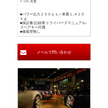
ﾊﾞｯﾃﾘｰ充電
■パワー出力２５０ｐｓ／車重１,４１０
ｋｇ
■保証書/記録簿/ドライバーズマニュアル/
スペアキー付属
■修復歴無し