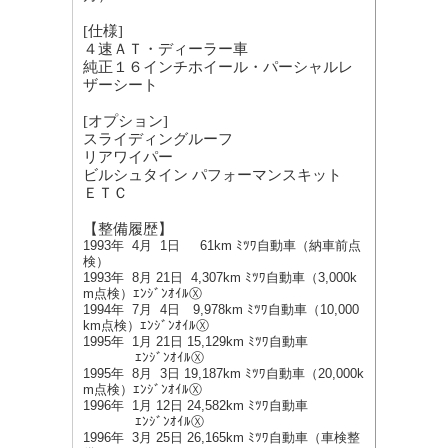
[仕様]
４速ＡＴ・ディーラー車
純正１６インチホイール・パーシャルレ
ザーシート
[オプション]
スライディングルーフ
リアワイパー
ビルシュタイン パフォーマンスキット
ＥＴＣ
【整備履歴】
1993年 4月 1日 61km ﾐﾂﾜ自動車（納車前点
検）
1993年 8月 21日 4,307km ﾐﾂﾜ自動車（3,000k
m点検）ｴﾝｼﾞﾝｵｲﾙⓍ
1994年 7月 4日 9,978km ﾐﾂﾜ自動車（10,000
km点検）ｴﾝｼﾞﾝｵｲﾙⓍ
1995年 1月 21日 15,129km ﾐﾂﾜ自動車
ｴﾝｼﾞﾝｵｲﾙⓍ
1995年 8月 3日 19,187km ﾐﾂﾜ自動車（20,000k
m点検）ｴﾝｼﾞﾝｵｲﾙⓍ
1996年 1月 12日 24,582km ﾐﾂﾜ自動車
ｴﾝｼﾞﾝｵｲﾙⓍ
1996年 3月 25日 26,165km ﾐﾂﾜ自動車（車検整