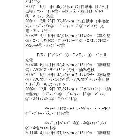
ﾊﾞﾙﾌﾞⓍ
2003年 6月 5日 35,399km ﾐﾂﾜ自動車（12ヶ月
点検）ｴﾝｼﾞﾝｵｲﾙⓍ・ﾊｲﾌﾚｱⓍ・灰皿ｲﾙﾐﾊﾞﾙﾌﾞ
Ⓧ・ﾊﾞｯﾃﾘｰ充電
2004年 3月 25日 36,464km ﾐﾂﾜ自動車（車検整
備）ｴﾝｼﾞﾝｵｲﾙⓍ・ﾌﾞﾚｰｷﾌﾙｰﾄﾞⓍ・ﾊﾞｯﾃﾘｰ充
電・ﾌﾞﾚｰｷｸﾘｰﾅｰ
2006年 4月 19日 37,015km ﾎﾟﾙｼｪｾﾝﾀｰ（車検整
備）ｴﾝｼﾞﾝｵｲﾙⓍ・ﾌﾞﾚｰｷﾌﾙｰﾄﾞⓍ・ｴｱｴﾚﾒﾝﾄⓍ・
P/SﾗｯｸⓍ・ﾗｯｸﾌﾞｰﾂⓍ
F/RﾌｰﾄﾞﾀﾞﾝﾊﾟｰⓍ・DMEﾘﾚｰⓍ・ﾊﾞｯﾃﾘｰ
充電
2007年 6月 21日 37,495km ﾎﾟﾙｼｪｾﾝﾀｰ（臨時整
備）A/Cｶﾞｽ・ﾗｼﾞｵﾃﾞｯｷ点検・油温点検
2007年 9月 20日 37,547km ﾎﾟﾙｼｪｾﾝﾀｰ（臨時整
備）A/CｺﾝﾃﾞﾝｻｰOﾘﾝｸﾞⓍ・A/Cｺﾝﾌﾟﾚｯｻｰ高圧側
ﾊﾞﾙﾌﾞⓍ・A/Cｶﾞｽﾁｬｰｼﾞ
2009年 12月 9日 37,891km ｺｰﾄﾞﾅｲﾝﾌｧｸﾄﾘｰ（納
車整備）ｴﾝｼﾞﾝｵｲﾙⓍ・ﾌﾞﾚｰｷﾌﾙｰﾄﾞⓍ・ﾊﾞｯﾃﾘｰ
Ⓧ・ｵｲﾙｴﾚﾒﾝﾄⓍ・ﾌｧﾝﾍﾞﾙﾄⓍ
ｸｰﾗｰﾍﾞﾙﾄⓍ・FﾌﾞﾚｰｷﾊﾟｯﾄﾞⓍ・F/Rﾜ
ｲﾊﾟｰﾌﾞﾚｰﾄﾞⓍ・ﾊｲﾌﾚｱⓍ
ﾍｯﾄﾞﾗｲﾄﾊﾞﾙﾌﾞH4Ⓧ・4輪ﾀｲﾔﾊﾞﾗﾝｽ
Ⓐ・4輪ｱﾗｲﾒﾝﾄⒶ
2011年 4月 29日 39,155km ﾎﾟﾙｼｪｾﾝﾀｰ（臨時整