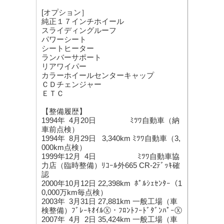
[オプション］
純正１７インチホイール
スライディングルーフ
パワーシート
シートヒーター
ランバーサポート
リアワイパー
カラーホイールセンターキャップ
ＣＤチェンジャー
ＥＴＣ
【整備履歴】
1994年 4月20日 ﾐﾂﾜ自動車（納
車前点検）
1994年 8月29日 3,340km ﾐﾂﾜ自動車（3,
000km点検）
1999年12月 4日 ﾐﾂﾜ自動車協
力店（臨時整備）ﾘｺｰﾙ外665 CR-2ﾃﾞｯｷ確
認
2000年10月12日 22,398km ﾎﾟﾙｼｪｾﾝﾀｰ（1
0,000万km毎点検）
2003年 3月31日 27,881km 一般工場（車
検整備）ﾌﾞﾚｰｷｵｲﾙⓍ・ﾌﾛﾝﾄﾌｰﾄﾞﾀﾞﾝﾊﾟｰⓍ
2007年 4月 2日 35,424km 一般工場（車