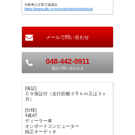
自動車公正取引協議会
https://www.aftc.or.jp/contents/am/shiharai/
048-442-0911
電話で問い合わせる
[保証]
Ｃ９保証付（走行距離３千ｋｍ又は３ヶ
月）
[仕様]
4速AT
ディーラー車
オンボードコンピューター
純正オーディオ