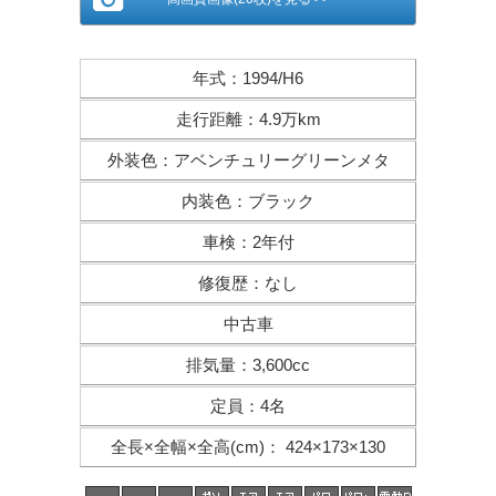
年式
：
1994/H6
走行距離
：
4.9万km
外装色
：
アベンチュリーグリーンメタ
内装色
：
ブラック
車検
：
2年付
修復歴
：
なし
中古車
排気量
：
3,600cc
定員
：
4名
全長×全幅×
全高(cm)
：
424×173×130