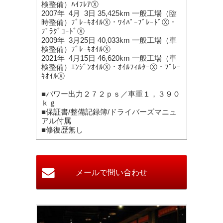
検整備）ﾊｲﾌﾚｱⓍ
2007年 4月 3日 35,425km 一般工場（臨
時整備）ﾌﾞﾚｰｷｵｲﾙⓍ・ﾜｲﾊﾟｰﾌﾞﾚｰﾄﾞⓍ・
ﾌﾟﾗｸﾞｺｰﾄﾞⓍ
2009年 3月25日 40,033km 一般工場（車
検整備）ﾌﾞﾚｰｷｵｲﾙⓍ
2021年 4月15日 46,620km 一般工場（車
検整備）ｴﾝｼﾞﾝｵｲﾙⓍ・ｵｲﾙﾌｨﾙﾀｰⓍ・ﾌﾞﾚｰ
ｷｵｲﾙⓍ
■パワー出力２７２ｐｓ／車重１，３９０
ｋｇ
■保証書/整備記録簿/ドライバーズマニュ
アル付属
■修復歴無し