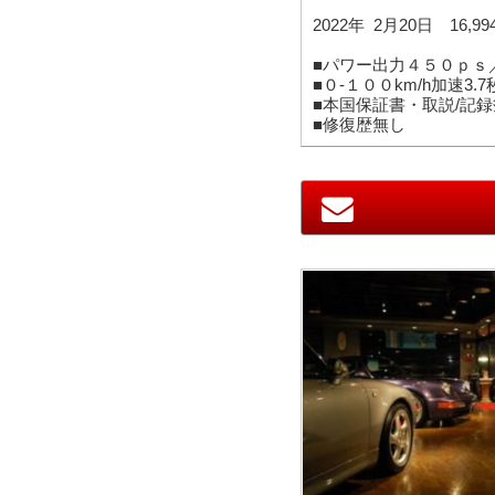
WK
2022年 2月20日 16,
■パワー出力４５０ｐｓ
■０-１００km/h加速3.7
■本国保証書・取説/記録
■修復歴無し