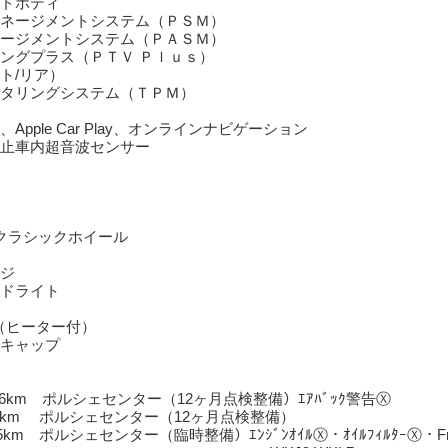
ドボディ
ネージメントシステム（ＰＳＭ）
ージメントシステム（ＰＡＳＭ）
ングプラス（ＰＴＶ Ｐｌｕｓ）
ト/リア）
タリングシステム（ＴＰＭ）
pple Car Play、オンラインナビゲーション
止車内超音波センサー
ラクラシックホイール
ジ
ドライト
（ヒーター付）
キャップ
26km ポルシェセンター（12ヶ月点検整備）ｴｱﾊﾞｯｸ警告Ⓧ
,015km ポルシェセンター（12ヶ月点検整備）
85km ポルシェセンター（臨時整備）ｴﾝｼﾞﾝｵｲﾙⓍ・ｵｲﾙﾌｨﾙﾀｰⓍ・Frﾊﾟ