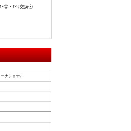
ｨﾙﾀｰⓍ・ﾀｲﾔ交換Ⓧ
ターナショナル