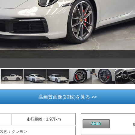
高画質画像(20枚)を見る >>
走行距離
：
1.9万km
装色
：
クレヨン