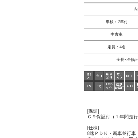
内
車検
：
2年付
中古車
定員
：
4名
全長×全幅×
[保証]
Ｃ９保証付（１年間走行
[仕様]
8速ＰＤＫ・新車並行車