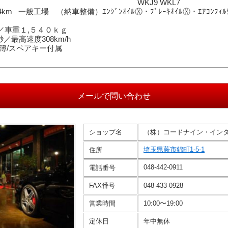
J9 WKL7
994km 一般工場 （納車整備）ｴﾝｼﾞﾝｵｲﾙⓍ・ﾌﾞﾚｰｷｵｲﾙⓍ・ｴｱｺﾝﾌ
／車重１,５４０ｋｇ
秒／最高速度308km/h
簿/スペアキー付属
ショップ名
（株）コードナイン・イン
埼玉県蕨市錦町1-5-1
住所
048-442-0911
電話番号
FAX番号
048-433-0928
営業時間
10:00〜19:00
定休日
年中無休