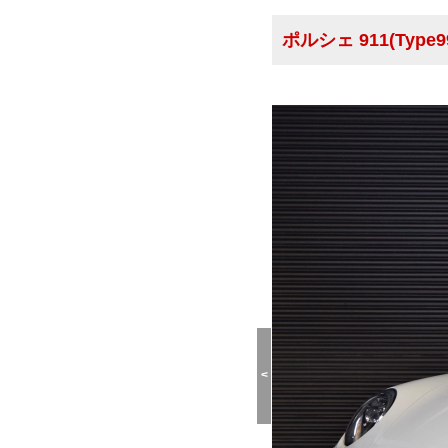
ポルシェ 911(Type9
<