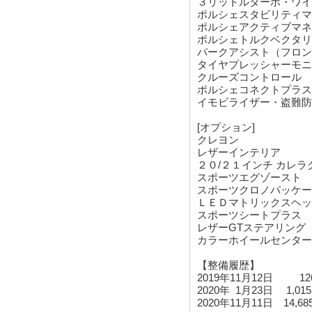
３リットルターボ・ワイ
ポルシェスタビリティマ
ポルシェアクティブマネ
ポルシェトルクベクタリ
パークアシスト（フロン
タイヤプレッシャーモニ
クルーズコントロール
ポルシェコネクトプラス、A
イモビライザー・盗難防
[オプション]
クレヨン
レザーインテリア
２０/２１インチ カレ
スポーツエグゾースト
スポーツクロノパッケー
ＬＥＤマトリックスヘッ
スポーツシートプラス
レザーGTステアリング
カラーホイールセンター
【整備履歴】
2019年11月12日 1
2020年 1月23日 1
2020年11月11日 14,6