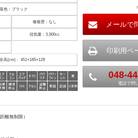
装色
：
ブラック
修復歴
：
なし
排気量
：
3,000cc
全高(cm)
：
451×185×128
048-44
電話で問
距離無制限）