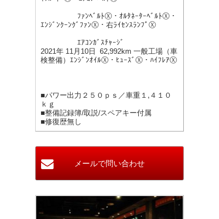
ﾌｧﾝﾍﾞﾙﾄⓍ・ｵﾙﾀﾈｰﾀｰﾍﾞﾙﾄⓍ・
ｴﾝｼﾞﾝｸｰﾝｸﾞﾌｧﾝⓍ・右ﾗｲｾﾝｽﾗﾝﾌﾟⓍ
ｴｱｺﾝｶﾞｽﾁｬｰｼﾞ
2021年 11月10日 62,992km 一般工場（車
検整備）ｴﾝｼﾞﾝｵｲﾙⓍ・ﾋｭｰｽﾞⓍ・ﾊｲﾌﾚｱⓍ
■パワー出力２５０ｐｓ／車重１,４１０
ｋｇ
■整備記録簿/取説/スペアキー付属
■修復歴無し