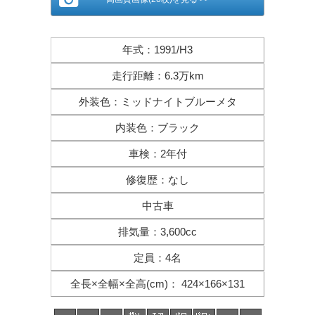
年式
：
1991/H3
走行距離
：
6.3万km
外装色
：
ミッドナイトブルーメタ
内装色
：
ブラック
車検
：
2年付
修復歴
：
なし
中古車
排気量
：
3,600cc
定員
：
4名
全長×全幅×
全高(cm)
：
424×166×131