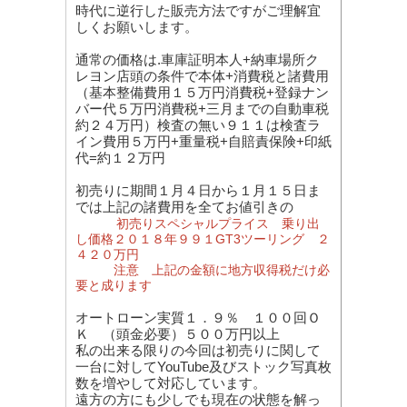
時代に逆行した販売方法ですがご理解宜
しくお願いします。
通常の価格は.車庫証明本人+納車場所ク
レヨン店頭の条件で本体+消費税と諸費用
（基本整備費用１５万円消費税+登録ナン
バー代５万円消費税+三月までの自動車税
約２４万円）検査の無い９１１は検査ラ
イン費用５万円+重量税+自賠責保険+印紙
代=約１２万円
初売りに期間１月４日から１月１５日ま
では上記の諸費用を全てお値引きの
初売りスペシャルプライス 乗り出
し価格２０１８年９９１GT3ツーリング ２
４２０万円
注意 上記の金額に地方収得税だけ必
要と成ります
オートローン実質１．９％ １００回Ｏ
Ｋ （頭金必要）５００万円以上
私の出来る限りの今回は初売りに関して
一台に対してYouTube及びストック写真枚
数を増やして対応しています。
遠方の方にも少しでも現在の状態を解っ