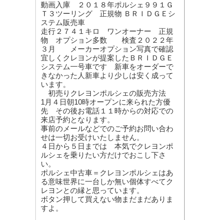
動画入庫 ２０１８年ポルシェ９９１Ｇ
Ｔ３ツーリング 正規物 ＢＲＩＤＧＥシ
ステム販売車
走行２７４１キロ ワンオーナー 正規
物 オプション多数 検査２０２２年
３月 メーカーオプション写真で確認
宜しくクレヨンが提案したＢＲＩＤＧＥ
システム一号車です 新車をオーダーで
きなかった人新車より少しは安く成って
います。
初売りクレヨンポルシェの販売方法
1月４日朝10時オープンに来られた方優
先 その後お電話１１時からの対応での
来店予約となります。
事前のメールなどでのご予約お問い合わ
せは一切お受けいたしません。
４日から５日までは 本気でクレヨンポ
ルシェを乗りたい方だけでおこし下さ
い。
ポルシェ中古車＝クレヨンポルシェはあ
る意味世界に一台しか無い個体すべてク
レヨンとの縁と思っています。
ボタン押して買えない物まだまだありま
すよ。