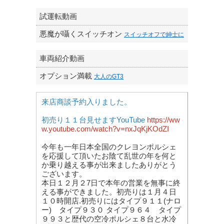
試運転動画
悪魔が囁くスイッチオン
スイッチオフで紳士に
車両紹介動画
オプション満載
大人のGT3
来店商談予約入りました。
初売り１１台見せますYouTube
https://ww
w.youtube.com/watch?v=nxJqKjKOdZI
今年も一年日本全国のクレヨンポルシェ
を応援して頂いたお陰て乱世の年を何と
か乗り越える事が出来ましたありがとう
ございます。
本日１２月２7日で本年の営業を無事に終
える事ができました。初売りは１月４日
１０時開店.初売りにはタイプ９１１(ナロ
ー) タイプ９３０ タイプ９６４ タイプ
９９３と歴代の空冷ポルシェ８台と水冷