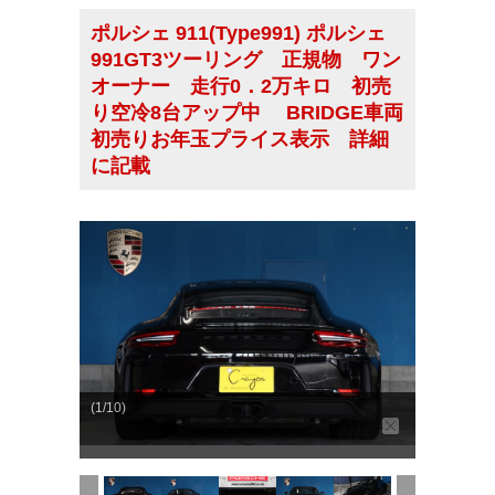
ポルシェ 911(Type991) ポルシェ
991GT3ツーリング 正規物 ワン
オーナー 走行0．2万キロ 初売
り空冷8台アップ中 BRIDGE車両
初売りお年玉プライス表示 詳細
に記載
(1/10)