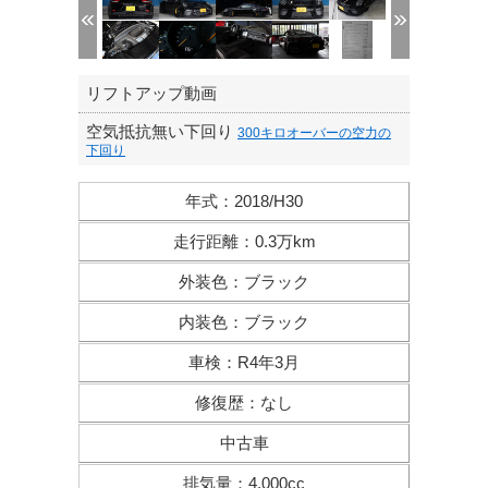
リフトアップ動画
空気抵抗無い下回り
300キロオーバーの空力の
下回り
年式
：
2018/H30
走行距離
：
0.3万km
外装色
：
ブラック
内装色
：
ブラック
車検
：
R4年3月
修復歴
：
なし
中古車
排気量
：
4,000cc