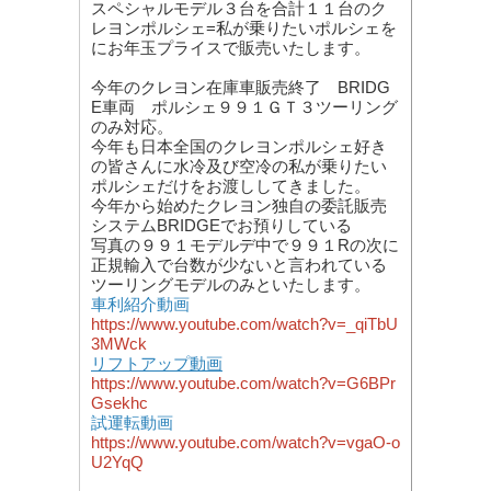
スペシャルモデル３台を合計１１台のク
レヨンポルシェ=私が乗りたいポルシェを
にお年玉プライスで販売いたします。
今年のクレヨン在庫車販売終了 BRIDG
E車両 ポルシェ９９１ＧＴ３ツーリング
のみ対応。
今年も日本全国のクレヨンポルシェ好き
の皆さんに水冷及び空冷の私が乗りたい
ポルシェだけをお渡ししてきました。
今年から始めたクレヨン独自の委託販売
システムBRIDGEでお預りしている
写真の９９１モデルデ中で９９１Rの次に
正規輸入で台数が少ないと言われている
ツーリングモデルのみといたします。
車利紹介動画
https://www.youtube.com/watch?v=_qiTbU
3MWck
リフトアップ動画
https://www.youtube.com/watch?v=G6BPr
Gsekhc
試運転動画
https://www.youtube.com/watch?v=vgaO-o
U2YqQ