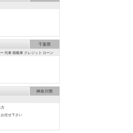
千葉県
ジャー 代車 積載車 クレジット
神奈川県
る方
にお任せ下さい