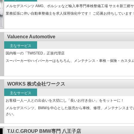
メルセデスベンツ AMG、ポルシェなど輸入車専門車検整備工場 サエキ新三郷
業務拡張に伴い自動車整備士を求人採用強化中です！ ご応募お待ちしています
Valuence Automotive
主なサービス
国内唯一の「TWISTED」正規代理店
スーパーカーやハイパーカーはもちろん、メンテナンス・車検・保険・カスタ
WORKS 株式会社ワークス
主なサービス
お客様一人一人との出会いを大切にし「長いお付き合い」をモットーに！
メルセデスベンツ、BMWを中心とした販売から車検、修理、メンテナンスまで
さい。
T.U.C.GROUP BMW専門 八王子店