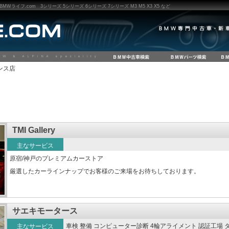
ライフ.com 3シリーズ 5シリーズ 6シリーズ 7シリーズ M3 M5 X3 X5 など
ンス店
TMI Gallery
主なサービス
原宿/神戸のプレミアムカーストア
厳選したカーラインナップでお客様のご来場をお待ちしております。
サエキモータース
車検 整備 コンピューター診断 4輪アライメント 認証工場 
主なサービス