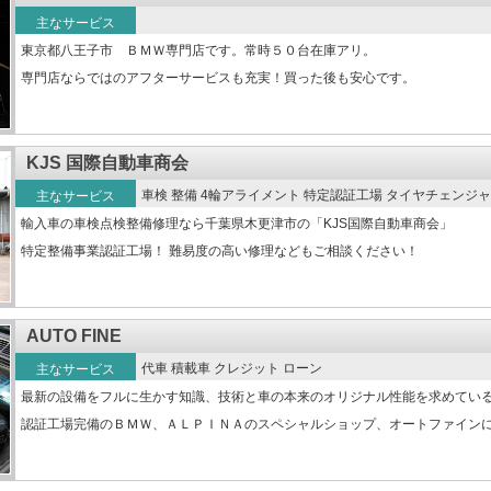
主なサービス
東京都八王子市 ＢＭＷ専門店です。常時５０台在庫アリ。
専門店ならではのアフターサービスも充実！買った後も安心です。
KJS 国際自動車商会
車検 整備 4輪アライメント 特定認証工場 タイヤチェン
主なサービス
輸入車の車検点検整備修理なら千葉県木更津市の「KJS国際自動車商会」
特定整備事業認証工場！ 難易度の高い修理などもご相談ください！
AUTO FINE
代車 積載車 クレジット ローン
主なサービス
最新の設備をフルに生かす知識、技術と車の本来のオリジナル性能を求めてい
認証工場完備のＢＭＷ、ＡＬＰＩＮＡのスペシャルショップ、オートファイン