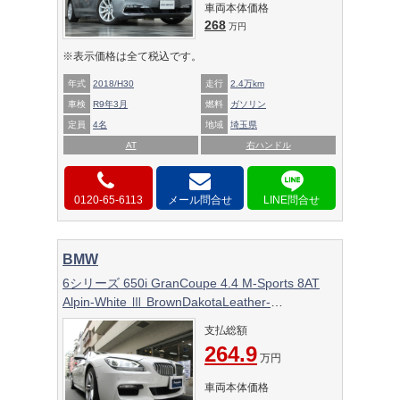
車両本体価格
268
万円
※表示価格は全て税込です。
年式
2018/H30
走行
2.4万km
車検
R9年3月
燃料
ガソリン
定員
4名
地域
埼玉県
AT
右ハンドル
0120-65-6113
メール問合せ
BMW
6シリーズ 650i GranCoupe 4.4 M-Sports 8AT
Alpin-White Ⅲ BrownDakotaLeather-
Custom/Interior Built-inGarage
支払総額
264.9
万円
車両本体価格