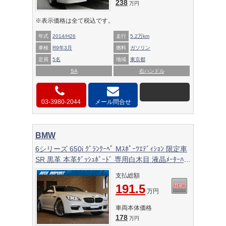
238
万円
※表示価格は全て税込です。
年式
2014/H26
走行
5.2万km
車検
R9年3月
燃料
ガソリン
定員
5名
地域
東京都
SA
右ハンドル
03-3980-2044
メール問合せ
BMW
6シリーズ 650i ｸﾞﾗﾝｸｰﾍﾟ Mｽﾎﾟｰﾂｴﾃﾞｨｼｮﾝ 限定車
SR 黒革 本革ﾀﾞｯｼｭﾎﾞｰﾄﾞ 専用白木目 液晶ﾒｰﾀｰﾊﾟﾈ
ﾙ 専用ｽﾎﾟｰﾂｽﾃｱﾘﾝｸﾞ ﾅﾋﾞ TV Bｶﾒﾗ PDC ACC ﾊﾟﾜｰ
支払総額
ｼｰﾄ ｼｰﾄﾋｰﾀｰ HUD ｿﾌﾄｸﾛｰｽﾞﾄﾞｱ ｺﾝﾌｫｰﾄｱｸｾｽ LEDﾍｯ
191.5
ﾄﾞﾗｲﾄ ｸﾚﾝﾂｪ21AW
万円
車両本体価格
178
万円