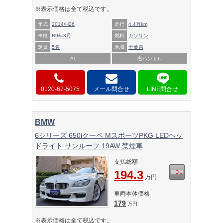
※表示価格は全て税込です。
年式
2014/H26
走行
4.4万km
車検
R9年3月
燃料
ガソリン
定員
5名
地域
千葉県
AT
右ハンドル
0120-67-5075
メール問合せ
BMW
6シリーズ 650iクーペ MスポーツPKG LEDヘッ
ドライト サンルーフ 19AW 禁煙車
支払総額
194.3
万円
車両本体価格
179
万円
※表示価格は全て税込です。