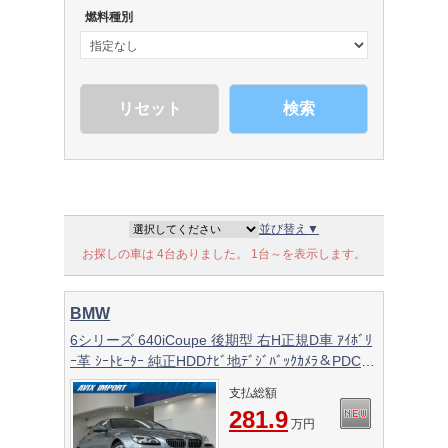
燃料種別
検索
並び替え▼
お探しの車は 4台ありました。 1台～を表示します。
BMW
6シリーズ 640iCoupe 後期型 右H正規D車 ｱｲﾎﾞﾘ
ｰ革 ｼｰﾄﾋｰﾀｰ 純正HDDﾅﾋﾞ地ﾃﾞｼﾞﾊﾞｯｸｶﾒﾗ＆PDC
LCW Dｱｼｽﾄﾌﾟﾗｽ＆ｲﾝﾃﾘｼﾞｪﾝﾄｾｰﾌﾃｨ LEDﾍｯﾄﾞﾗｲﾄ
支払総額
純正18ｲﾝﾁAW 禁煙
281.9
万円