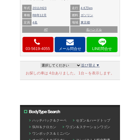
年式
2011/H23
走行
4.6万km
車検
R8年12月
燃料
ガソリン
定員
4名
地域
東京都
AT
右ハンドル
03-5619-4055
メール問合せ
並び替え▼
お探しの車は 4台ありました。 1台～を表示します。
ハッチバック＆クーペ
セダン＆ハードトップ
SUV＆クロカン
ワゴン＆ステーションワゴン
ワンボックス＆ミニバン
オープン＆カブリオレ
コンパクト＆軽自動車