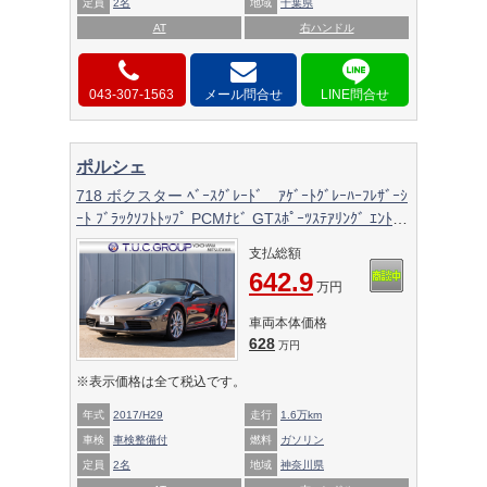
定員
2名
地域
千葉県
AT
右ハンドル
043-307-1563
メール問合せ
ポルシェ
718 ボクスター ﾍﾞｰｽｸﾞﾚｰﾄﾞ ｱｹﾞｰﾄｸﾞﾚｰﾊｰﾌﾚｻﾞｰｼ
ｰﾄ ﾌﾞﾗｯｸｿﾌﾄﾄｯﾌﾟ PCMﾅﾋﾞ GTｽﾎﾟｰﾂｽﾃｱﾘﾝｸﾞ ｴﾝﾄﾘｰ
ﾄﾞﾗｲﾌﾞ ﾊﾟｰｸｱｼｽﾄ 電動Dﾐﾗｰ ｵｰﾄｴｱｺﾝ TPM ﾎﾞｸｽﾀｰ
支払総額
S19ｲﾝﾁAW 2年保証
642.9
万円
車両本体価格
628
万円
※表示価格は全て税込です。
年式
2017/H29
走行
1.6万km
車検
車検整備付
燃料
ガソリン
定員
2名
地域
神奈川県