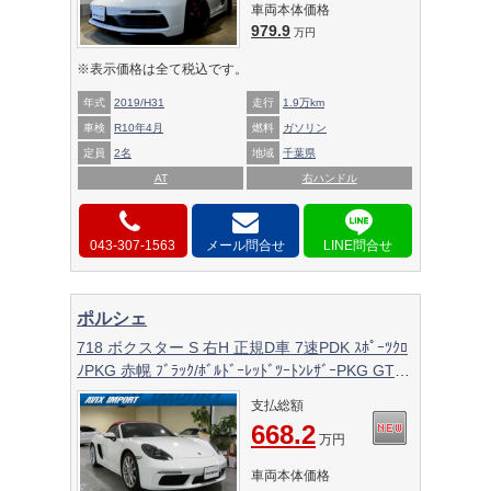
車両本体価格
979.9
万円
※表示価格は全て税込です。
年式
2019/H31
走行
1.9万km
車検
R10年4月
燃料
ガソリン
定員
2名
地域
千葉県
AT
右ハンドル
043-307-1563
メール問合せ
ポルシェ
718 ボクスター S 右H 正規D車 7速PDK ｽﾎﾟｰﾂｸﾛ
ﾉPKG 赤幌 ﾌﾞﾗｯｸ/ﾎﾞﾙﾄﾞｰﾚｯﾄﾞﾂｰﾄﾝﾚｻﾞｰPKG GTｽ
ﾎﾟｰﾂｽﾃｱﾘﾝｸﾞ ｼｰﾄﾋｰﾀｰ PCMﾅﾋﾞ Bｶﾒﾗ&PAS ｸﾙｺﾝ ﾊﾞ
支払総額
ｲｷｾﾉﾝHL(PDLS付) 電動格納ﾐﾗｰ PASM 赤ｷｬﾘﾊﾟｰ
668.2
純正19ｲﾝﾁAW 禁煙
万円
車両本体価格