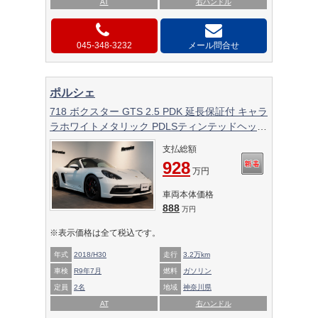
AT
右ハンドル
045-348-3232
メール問合せ
ポルシェ
718 ボクスター GTS 2.5 PDK 延長保証付 キャラ
ラホワイトメタリック PDLSティンテッドヘッド
ライト ロールオーバーバー同色塗装
支払総額
928
万円
車両本体価格
888
万円
※表示価格は全て税込です。
年式
2018/H30
走行
3.2万km
車検
R9年7月
燃料
ガソリン
定員
2名
地域
神奈川県
AT
右ハンドル