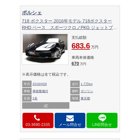
ポルシェ
718 ボクスター 2016年モデル 718ボクスター
RHD ベース スポーツクロノPKG ジェットブラ
ックメタリック
支払総額
683.6
万円
車両本体価格
670
万円
※表示価格は全て税込です。
年式
2016/H28
走行
1.7万km
車検
車検整備付
燃料
ガソリン
定員
2名
地域
東京都
AT
03-3690-2335
メール問合せ