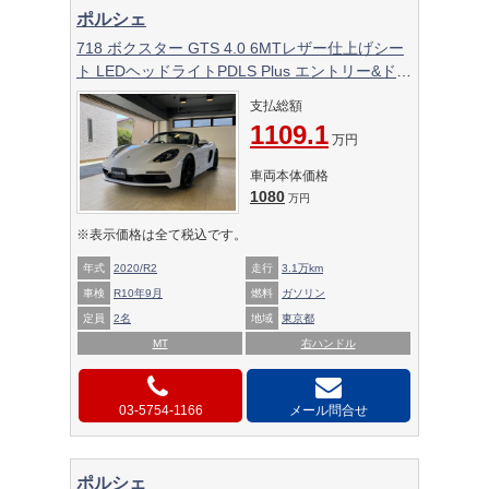
ポルシェ
718 ボクスター GTS 4.0 6MTレザー仕上げシー
ト LEDヘッドライトPDLS Plus エントリー&ドラ
イブシステム シートヒーター&ベンチレーション
支払総額
オートエアコン 電動可倒式ドアミラー ソフトト
1109.1
ップブラックAkrapovic(アクラポビッチ)リンク
万円
パイプ Cargraphicバルブリモコン
車両本体価格
1080
万円
※表示価格は全て税込です。
年式
2020/R2
走行
3.1万km
車検
R10年9月
燃料
ガソリン
定員
2名
地域
東京都
MT
右ハンドル
03-5754-1166
メール問合せ
ポルシェ