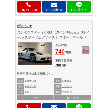
045-547-9001
メール問合せ
ポルシェ
718 ボクスター 2.0 6MT 19インチBoxsterSホイ
ール スポーツエグゾースト スポーツテールパイ
プ 電格ミラー
支払総額
740
万円
車両本体価格
700
万円
※表示価格は全て税込です。
年式
2019/H31
走行
2.8万km
車検
R10年1月
燃料
ガソリン
定員
2名
地域
神奈川県
MT
右ハンドル