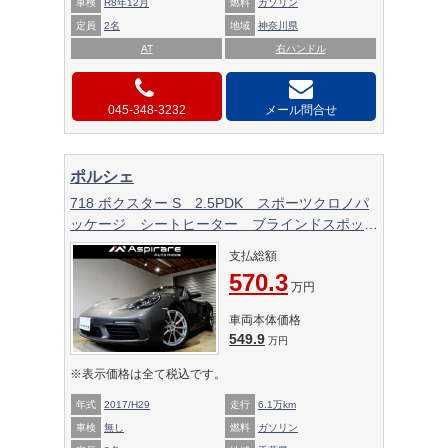
車検
R8年12月
燃料
ガソリン
定員
2名
地域
神奈川県
AT
右ハンドル
045-348-3232
メール問合せ
ポルシェ
718 ボクスター S 2.5PDK スポーツクロノパ
ッケージ シートヒーター ブラインドスポット
モニター PDLSヘッドライト レッド幌 ボク
支払総額
スターS19インチアルミ レッドキャリパー
570.3
万円
車両本体価格
549.9
万円
※表示価格は全て税込です。
年式
2017/H29
走行
6.1万km
車検
無し
燃料
ガソリン