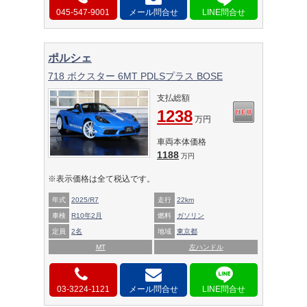
045-547-9001
メール問合せ
ポルシェ
718 ボクスター 6MT PDLSプラス BOSE
支払総額
1238
万円
車両本体価格
1188
万円
※表示価格は全て税込です。
年式
2025/R7
走行
22km
車検
R10年2月
燃料
ガソリン
定員
2名
地域
東京都
MT
左ハンドル
03-3224-1121
メール問合せ