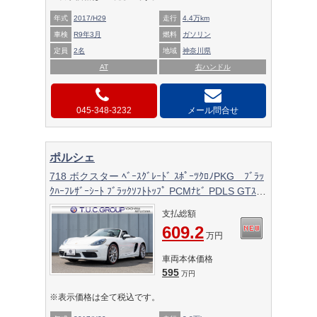
年式
2017/H29
走行
4.4万km
車検
R9年3月
燃料
ガソリン
定員
2名
地域
神奈川県
AT
右ハンドル
045-348-3232
メール問合せ
ポルシェ
718 ボクスター ﾍﾞｰｽｸﾞﾚｰﾄﾞ ｽﾎﾟｰﾂｸﾛﾉPKG ﾌﾞﾗｯ
ｸﾊｰﾌﾚｻﾞｰｼｰﾄ ﾌﾞﾗｯｸｿﾌﾄﾄｯﾌﾟ PCMﾅﾋﾞ PDLS GTｽﾎﾟ
ｰﾂｽﾃｱﾘﾝｸﾞ 電動Dﾐﾗｰ ｵｰﾄｴｱｺﾝ TPM ﾎﾞｸｽﾀｰS19ｲﾝﾁ
支払総額
AW 2年保証
609.2
万円
車両本体価格
595
万円
※表示価格は全て税込です。