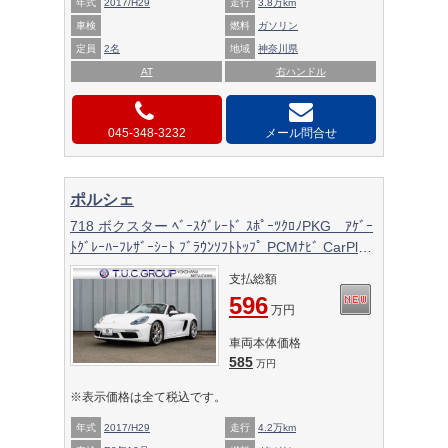
年式
2017/H29
走行
3.8万km
車検
燃料
ガソリン
定員
2名
地域
神奈川県
AT
右ハンドル
045-348-3232
メール問合せ
ポルシェ
718 ボクスター ﾍﾞｰｽｸﾞﾚｰﾄﾞ ｽﾎﾟｰﾂｸﾛﾉPKG ｱｹﾞｰ
ﾄｸﾞﾚｰﾊｰﾌﾚｻﾞｰｼｰﾄ ﾌﾞﾗｳﾝｿﾌﾄﾄｯﾌﾟ PCMﾅﾋﾞ CarPlay
PASM PDLS GTｽﾎﾟｰﾂｽﾃｱ ﾊﾟｰｸｱｼｽﾄ ｸﾙｺﾝ 電動Dﾐﾗ
支払総額
ｰ ｵｰﾄｴｱｺﾝ TPM ｶﾚﾗS20ｲﾝﾁAW 2年保証
596
万円
車両本体価格
585
万円
※表示価格は全て税込です。
年式
2017/H29
走行
4.2万km