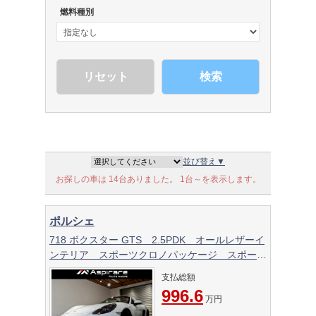
燃料種別
検索
並び替え▼
お探しの車は 14台ありました。 1台～を表示します。
ポルシェ
718 ボクスター GTS 2.5PDK オールレザーイ
ンテリア スポーツクロノパッケージ スポーツ
エグゾースト PASM スポーツシートプラス
支払総額
PDLSキセノン サイドアシスト ヘッドレスト
996.6
エンボス加工 20インチアルミホイール
万円