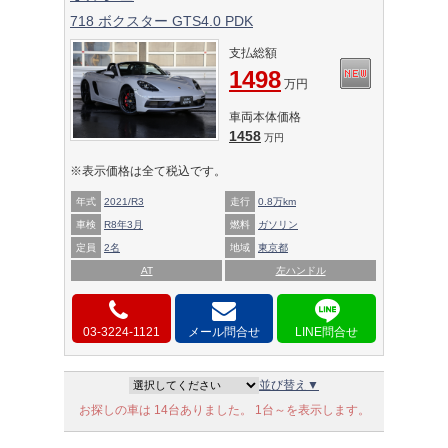
718 ボクスター GTS4.0 PDK
支払総額
1498
万円
車両本体価格
1458
万円
※表示価格は全て税込です。
年式
2021/R3
走行
0.8万km
車検
R8年3月
燃料
ガソリン
定員
2名
地域
東京都
AT
左ハンドル
03-3224-1121
メール問合せ
並び替え▼
お探しの車は 14台ありました。 1台～を表示します。