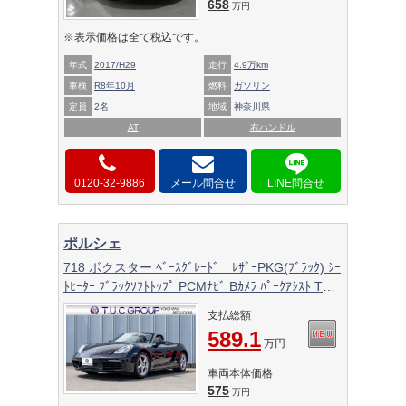
658
万円
※表示価格は全て税込です。
年式
2017/H29
走行
4.9万km
車検
R8年10月
燃料
ガソリン
定員
2名
地域
神奈川県
AT
右ハンドル
0120-32-9886
メール問合せ
ポルシェ
718 ボクスター ﾍﾞｰｽｸﾞﾚｰﾄﾞ ﾚｻﾞｰPKG(ﾌﾞﾗｯｸ) ｼｰ
ﾄﾋｰﾀｰ ﾌﾞﾗｯｸｿﾌﾄﾄｯﾌﾟ PCMﾅﾋﾞ Bｶﾒﾗ ﾊﾟｰｸｱｼｽﾄ TPM
ｷｾﾉﾝ 電動ﾄﾞｱﾐﾗｰ ｵｰﾄｴｱｺﾝ ﾎﾞｸｽﾀｰ18ｲﾝﾁAW 2年
支払総額
保証
589.1
万円
車両本体価格
575
万円