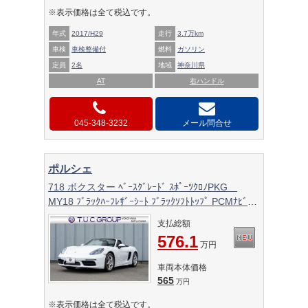
※表示価格は全て税込です。
年式
2017/H29
走行
3.7万km
車検
車検整備付
燃料
ガソリン
定員
2名
地域
神奈川県
AT
右ハンドル
045-348-3232
メール問合せ
ポルシェ
718 ボクスター ﾍﾞｰｽｸﾞﾚｰﾄﾞ ｽﾎﾟｰﾂｸﾛﾉPKG
MY18 ﾌﾞﾗｯｸﾊｰﾌﾚｻﾞｰｼｰﾄ ﾌﾞﾗｯｸｿﾌﾄﾄｯﾌﾟ PCMﾅﾋﾞ
CarPlay PDLS ｽﾎﾟｰﾂﾃｰﾙﾊﾟｲﾌﾟ ﾌﾞﾗｯｸﾃｰﾙﾗｲﾄ 電動D
支払総額
ﾐﾗｰ ｱﾙﾐﾆｳﾑﾍﾟﾀﾞﾙ TPM ﾎﾞｸｽﾀｰ18ｲﾝﾁAW 2年保証
576.1
万円
車両本体価格
565
万円
※表示価格は全て税込です。